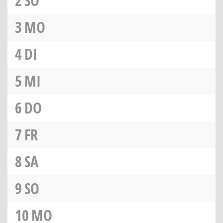
2
SO
3
MO
4
DI
5
MI
6
DO
7
FR
8
SA
9
SO
10
MO