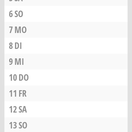
6
SO
7
MO
8
DI
9
MI
10
DO
11
FR
12
SA
13
SO