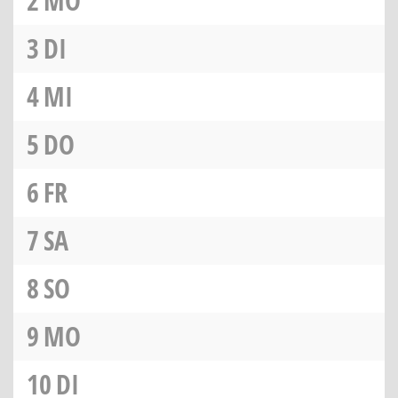
2
MO
3
DI
4
MI
5
DO
6
FR
7
SA
8
SO
9
MO
10
DI