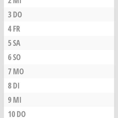
2
MI
3
DO
4
FR
5
SA
6
SO
7
MO
8
DI
9
MI
10
DO