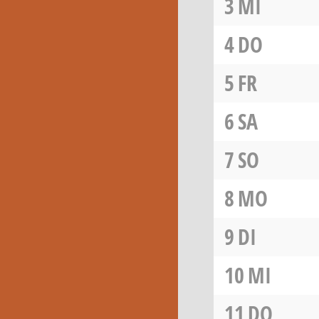
3
MI
4
DO
5
FR
6
SA
7
SO
8
MO
9
DI
10
MI
11
DO