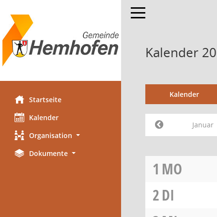
Toggle navigation
Kalender 20
Kalender
Startseite
Kalender
Januar
Organisation
Dokumente
1
MO
2
DI