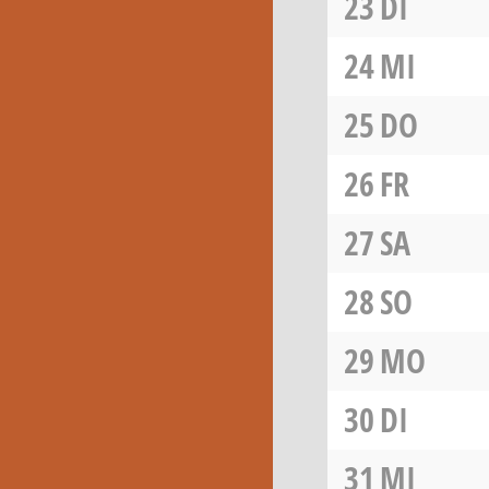
23
DI
24
MI
25
DO
26
FR
27
SA
28
SO
29
MO
30
DI
31
MI