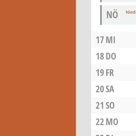
NÖ
Niede
17
MI
18
DO
19
FR
20
SA
21
SO
22
MO