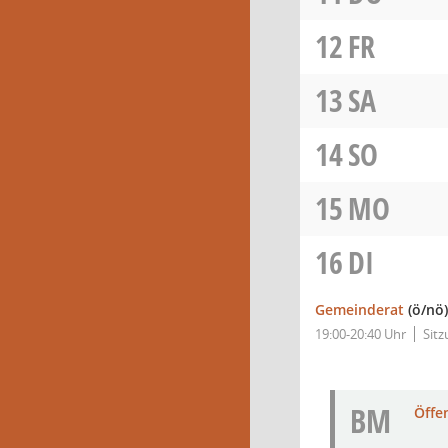
12
FR
13
SA
14
SO
15
MO
16
DI
Gemeinderat
(ö/nö)
19:00-20:40 Uhr
Sit
BM
Öffe