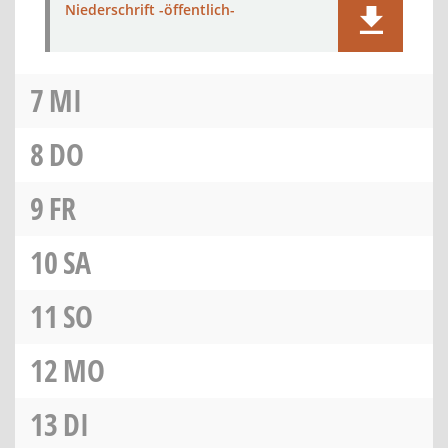
Niederschrift -öffentlich-
7
MI
8
DO
9
FR
10
SA
11
SO
12
MO
13
DI