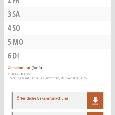
2
FR
3
SA
4
SO
5
MO
6
DI
Gemeinderat
(ö/nö)
19:00-22:00 Uhr
Sitzungssaal Rathaus Hemhofen, Blumenstraße 25
Öffentliche Bekanntmachung