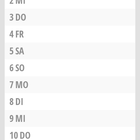
2
MI
3
DO
4
FR
5
SA
6
SO
7
MO
8
DI
9
MI
10
DO