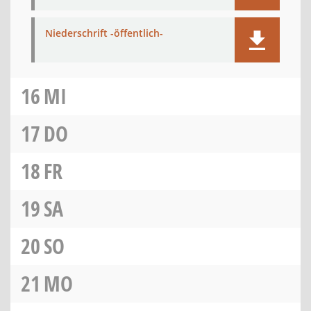
Niederschrift -öffentlich-
16
MI
17
DO
18
FR
19
SA
20
SO
21
MO