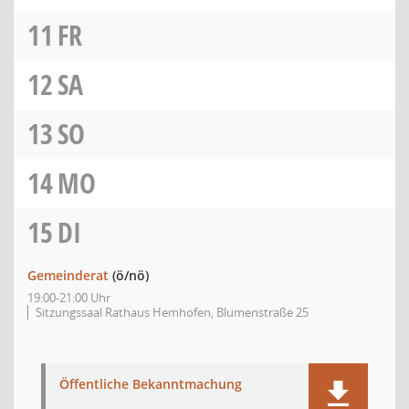
11
FR
12
SA
13
SO
14
MO
15
DI
Gemeinderat
(ö/nö)
19:00-21:00 Uhr
Sitzungssaal Rathaus Hemhofen, Blumenstraße 25
Öffentliche Bekanntmachung