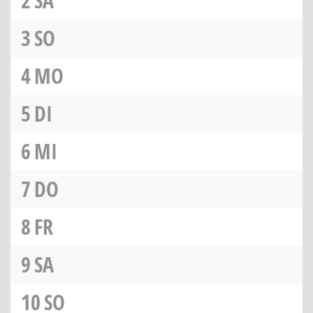
2
SA
3
SO
4
MO
5
DI
6
MI
7
DO
8
FR
9
SA
10
SO