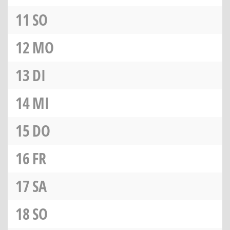
11
SO
12
MO
13
DI
14
MI
15
DO
16
FR
17
SA
18
SO