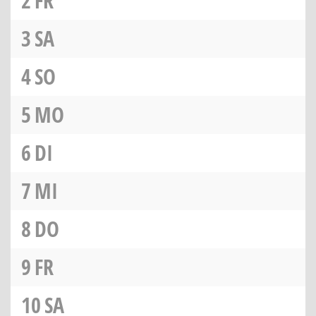
2
FR
3
SA
4
SO
5
MO
6
DI
7
MI
8
DO
9
FR
10
SA