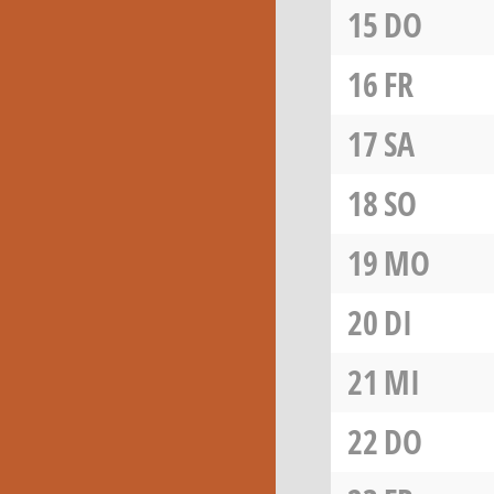
15
DO
16
FR
17
SA
18
SO
19
MO
20
DI
21
MI
22
DO