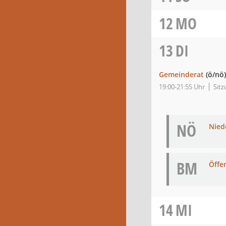
12
MO
13
DI
Gemeinderat
(ö/nö)
19:00-21:55 Uhr
Sit
NÖ
Niede
BM
Öffe
14
MI