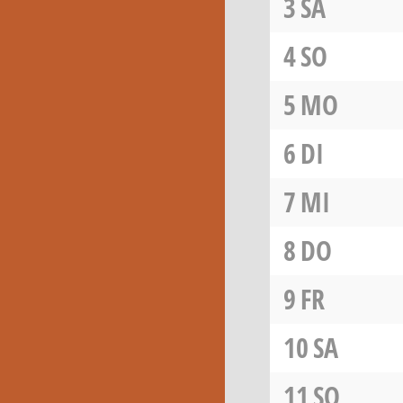
3
SA
4
SO
5
MO
6
DI
7
MI
8
DO
9
FR
10
SA
11
SO