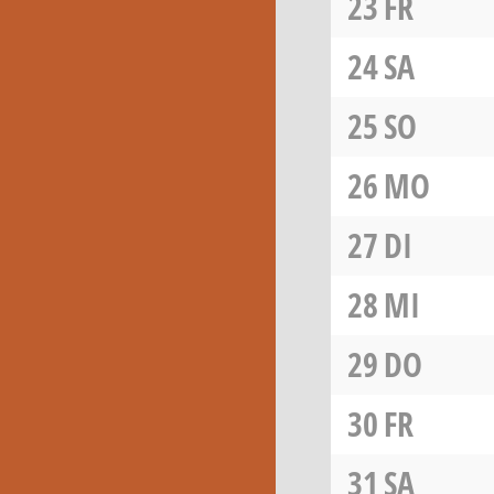
23
FR
24
SA
25
SO
26
MO
27
DI
28
MI
29
DO
30
FR
31
SA