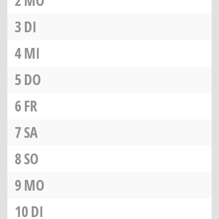
2
MO
3
DI
4
MI
5
DO
6
FR
7
SA
8
SO
9
MO
10
DI