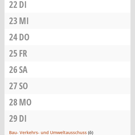
22
DI
23
MI
24
DO
25
FR
26
SA
27
SO
28
MO
29
DI
Bau- Verkehrs- und Umweltausschuss
(ö)