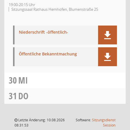
19:00-20:15 Uhr
Sitzungssaal Rathaus Hemhofen, Blumenstraße 25
Niederschrift -öffentlich-
Öffentliche Bekanntmachung
30
MI
31
DO
Letzte Änderung: 10.08.2026
Software:
Sitzungsdienst
(Wird in
08:31:53
Session