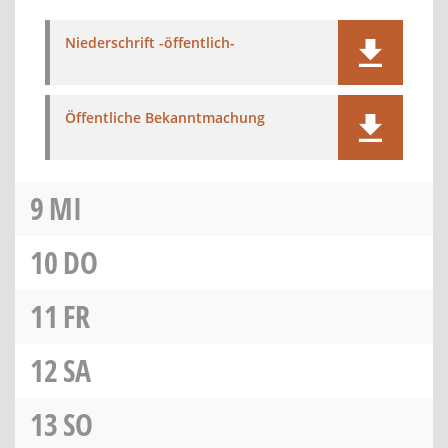
Niederschrift -öffentlich-
Öffentliche Bekanntmachung
9
MI
10
DO
11
FR
12
SA
13
SO