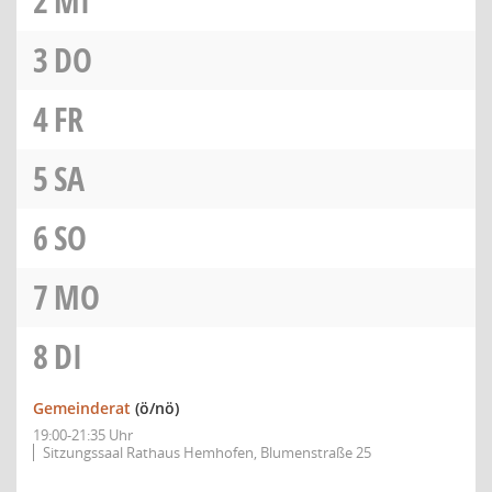
2
MI
3
DO
4
FR
5
SA
6
SO
7
MO
8
DI
Gemeinderat
(ö/nö)
19:00-21:35 Uhr
Sitzungssaal Rathaus Hemhofen, Blumenstraße 25