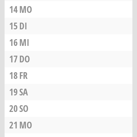
14
MO
15
DI
16
MI
17
DO
18
FR
19
SA
20
SO
21
MO