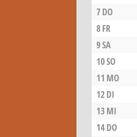
7
DO
8
FR
9
SA
10
SO
11
MO
12
DI
13
MI
14
DO