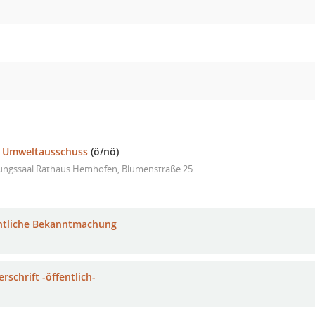
d Umweltausschuss
(ö/nö)
zungssaal Rathaus Hemhofen, Blumenstraße 25
ntliche Bekanntmachung
rschrift -öffentlich-