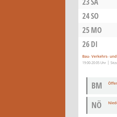
23
SA
24
SO
25
MO
26
DI
Bau- Verkehrs- un
19:00-20:05 Uhr
Sit
BM
Öffe
NÖ
Niede