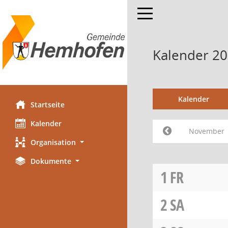
Toggle navigation
Kalender 2
Kalender
Startseite
Kalender
November
Organisation
Dokumente
1
FR
2
SA