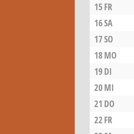
15
FR
16
SA
17
SO
18
MO
19
DI
20
MI
21
DO
22
FR