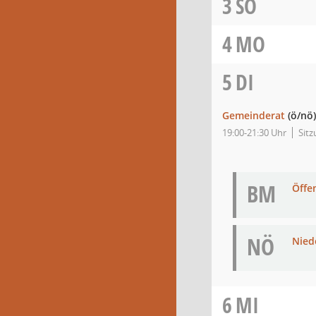
3
SO
4
MO
5
DI
Gemeinderat
(ö/nö)
19:00-21:30 Uhr
Sit
BM
Öffe
NÖ
Niede
6
MI