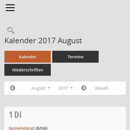
Toggle navigation
Kalender 2017 August
Kalender
Termine
Niederschriften
August
2017
Aktuell
1
DI
Gemeinderat
(ö/nö)