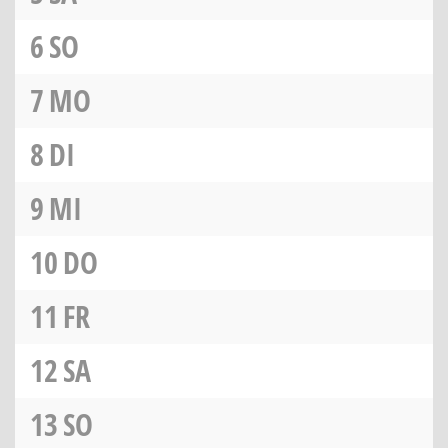
6
SO
7
MO
8
DI
9
MI
10
DO
11
FR
12
SA
13
SO