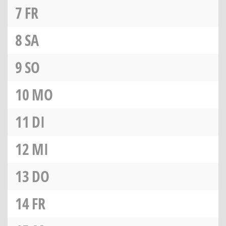
7
FR
8
SA
9
SO
10
MO
11
DI
12
MI
13
DO
14
FR