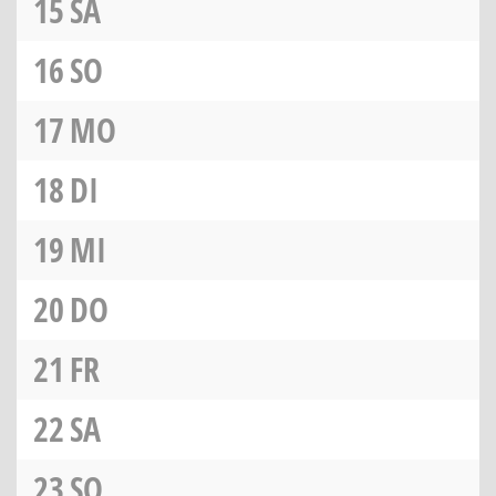
15
SA
16
SO
17
MO
18
DI
19
MI
20
DO
21
FR
22
SA
23
SO