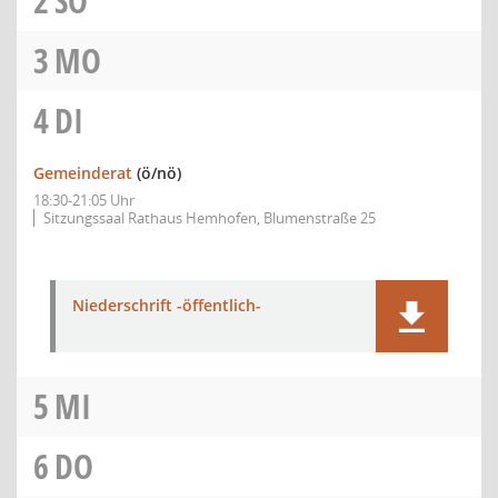
2
SO
3
MO
4
DI
Gemeinderat
(ö/nö)
18:30-21:05 Uhr
Sitzungssaal Rathaus Hemhofen, Blumenstraße 25
Niederschrift -öffentlich-
5
MI
6
DO