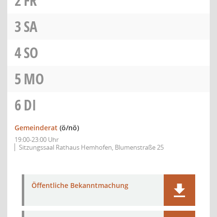
2
FR
3
SA
4
SO
5
MO
6
DI
Gemeinderat
(ö/nö)
19:00-23:00 Uhr
Sitzungssaal Rathaus Hemhofen, Blumenstraße 25
Öffentliche Bekanntmachung