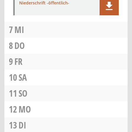
Niederschrift -öffentlich-
7
MI
8
DO
9
FR
10
SA
11
SO
12
MO
13
DI