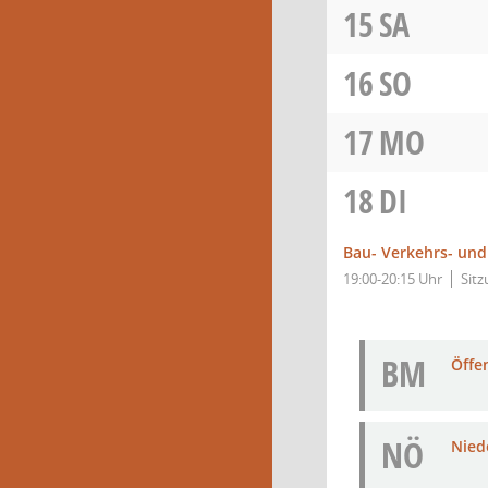
15
SA
16
SO
17
MO
18
DI
Bau- Verkehrs- un
19:00-20:15 Uhr
Sit
BM
Öffe
NÖ
Niede