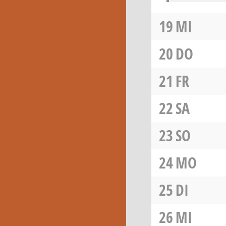
19
MI
20
DO
21
FR
22
SA
23
SO
24
MO
25
DI
26
MI