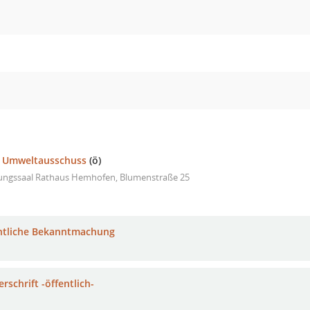
d Umweltausschuss
(ö)
zungssaal Rathaus Hemhofen, Blumenstraße 25
ntliche Bekanntmachung
rschrift -öffentlich-