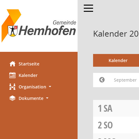
Toggle navigation
Kalender 2
Kalender
Startseite
Kalender
September
Organisation
Dokumente
1
SA
2
SO