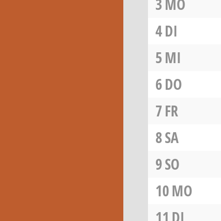
3
MO
4
DI
5
MI
6
DO
7
FR
8
SA
9
SO
10
MO
11
DI