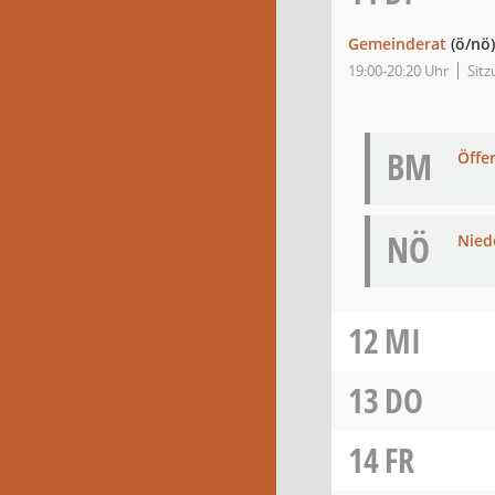
Gemeinderat
(ö/nö)
19:00-20:20 Uhr
Sit
BM
Öffe
NÖ
Niede
12
MI
13
DO
14
FR