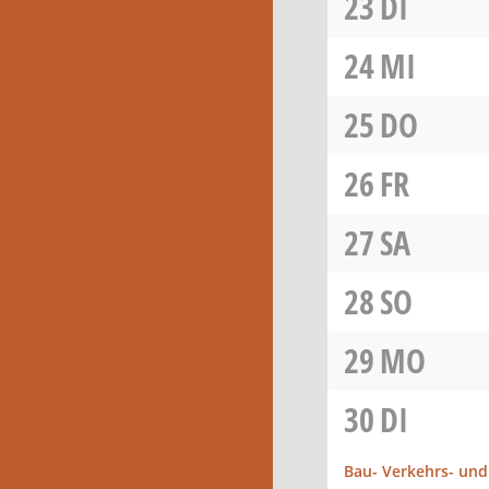
23
DI
24
MI
25
DO
26
FR
27
SA
28
SO
29
MO
30
DI
Bau- Verkehrs- un