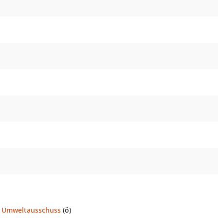
d Umweltausschuss
(ö)