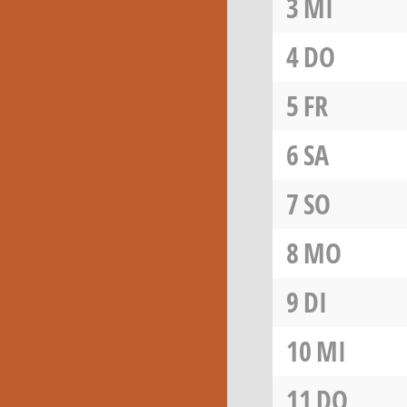
3
MI
4
DO
5
FR
6
SA
7
SO
8
MO
9
DI
10
MI
11
DO