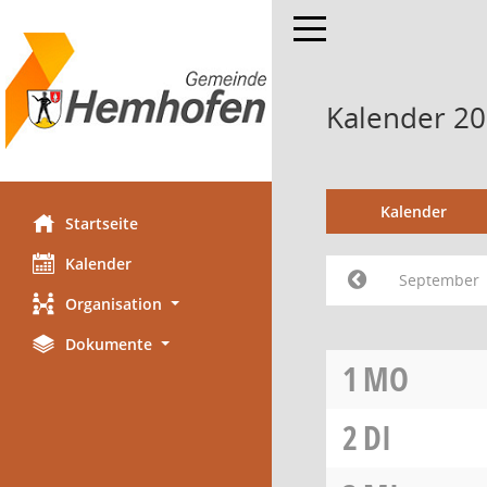
Toggle navigation
Kalender 2
Kalender
Startseite
Kalender
September
Organisation
Dokumente
1
MO
2
DI