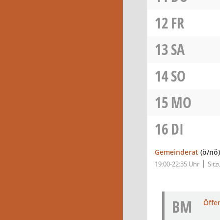
12
FR
13
SA
14
SO
15
MO
16
DI
Gemeinderat
(ö/nö)
19:00-22:35 Uhr
Sit
BM
Öffe