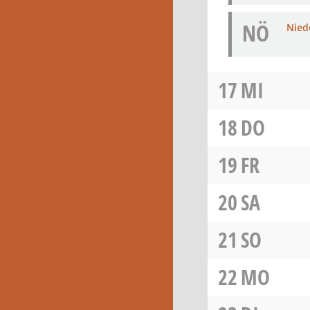
NÖ
Niede
17
MI
18
DO
19
FR
20
SA
21
SO
22
MO